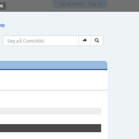
Opret konto
Log på
ælp