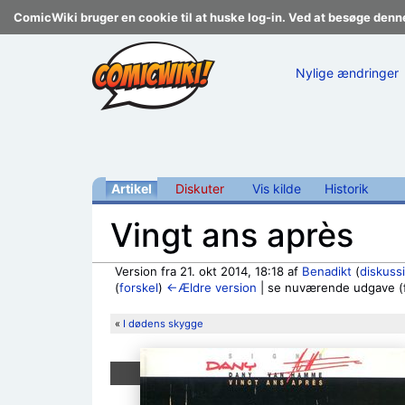
ComicWiki bruger en cookie til at huske log-in. Ved at besøge denn
Nylige ændringer
Artikel
Diskuter
Vis kilde
Historik
Vingt ans après
Version fra 21. okt 2014, 18:18 af
Benadikt
(
diskuss
(
forskel
)
←Ældre version
| se nuværende udgave (fo
Skift til:
navigering
,
søgning
«
I dødens skygge