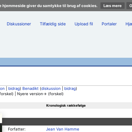
e hjemmeside giver du samtykke til brug af cookies.
Læs mere
Diskussioner
Tilfældig side
Upload fil
Portaler
Hj
ion
|
bidrag
)
Benadikt
(
diskussion
|
bidrag
)
rskel) | Nyere version→ (forskel)
Kronologisk rækkefølge
Forfatter:
Jean Van Hamme