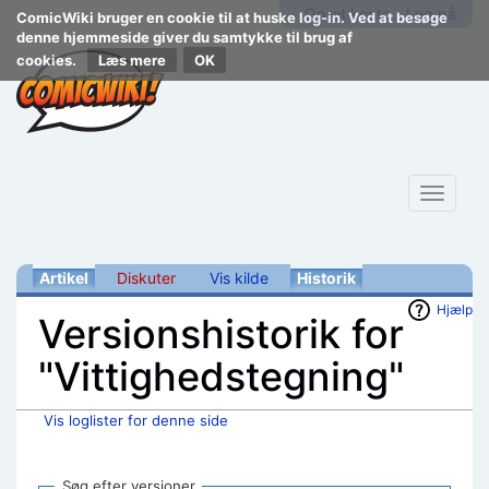
Opret konto
Log på
ComicWiki bruger en cookie til at huske log-in. Ved at besøge
denne hjemmeside giver du samtykke til brug af
cookies.
Læs mere
Toggle
navigat
Artikel
Diskuter
Vis kilde
Historik
Hjælp
Versionshistorik for
"Vittighedstegning"
Vis loglister for denne side
Skift til:
navigering
,
søgning
Søg efter versioner