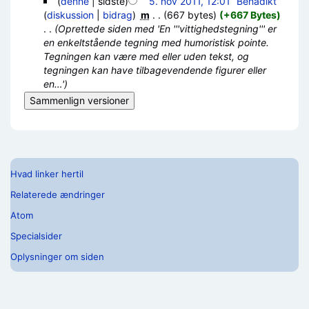
(
denne
| sidste)
5. nov 2011, 12:01
‎
Benadikt
(
diskussion
|
bidrag
)
‎
m
. .
(667 bytes)
(+667 Bytes)
. .
(Oprettede siden med 'En '''vittighedstegning''' er
en enkeltstående tegning med humoristisk pointe.
Tegningen kan være med eller uden tekst, og
tegningen kan have tilbagevendende figurer eller
en…')
Hvad linker hertil
Relaterede ændringer
Atom
Specialsider
Oplysninger om siden