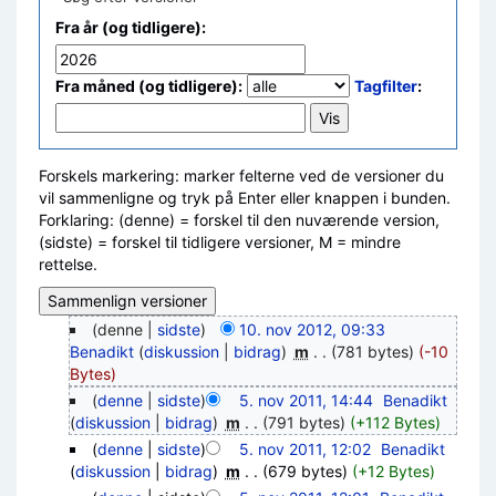
Fra år (og tidligere):
Fra måned (og tidligere):
Tagfilter
:
Forskels markering: marker felterne ved de versioner du
vil sammenligne og tryk på Enter eller knappen i bunden.
Forklaring: (denne) = forskel til den nuværende version,
(sidste) = forskel til tidligere versioner, M = mindre
rettelse.
(denne |
sidste
)
10. nov 2012, 09:33
Benadikt
(
diskussion
|
bidrag
)
‎
m
. .
(781 bytes)
(-10
Bytes)
(
denne
|
sidste
)
5. nov 2011, 14:44
‎
Benadikt
(
diskussion
|
bidrag
)
‎
m
. .
(791 bytes)
(+112 Bytes)
(
denne
|
sidste
)
5. nov 2011, 12:02
‎
Benadikt
(
diskussion
|
bidrag
)
‎
m
. .
(679 bytes)
(+12 Bytes)