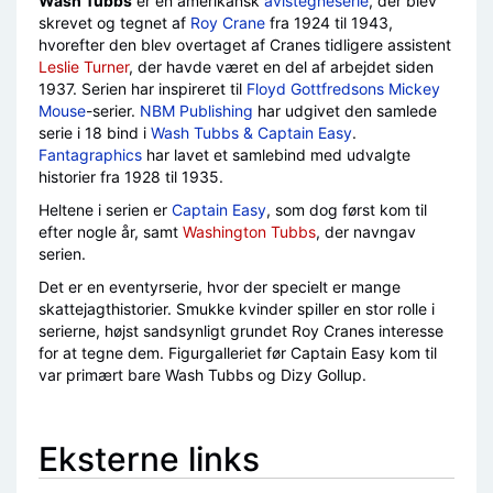
Wash Tubbs
er en amerikansk
avistegneserie
, der blev
skrevet og tegnet af
Roy Crane
fra 1924 til 1943,
hvorefter den blev overtaget af Cranes tidligere assistent
Leslie Turner
, der havde været en del af arbejdet siden
1937. Serien har inspireret til
Floyd Gottfredsons
Mickey
Mouse
-serier.
NBM Publishing
har udgivet den samlede
serie i 18 bind i
Wash Tubbs & Captain Easy
.
Fantagraphics
har lavet et samlebind med udvalgte
historier fra 1928 til 1935.
Heltene i serien er
Captain Easy
, som dog først kom til
efter nogle år, samt
Washington Tubbs
, der navngav
serien.
Det er en eventyrserie, hvor der specielt er mange
skattejagthistorier. Smukke kvinder spiller en stor rolle i
serierne, højst sandsynligt grundet Roy Cranes interesse
for at tegne dem. Figurgalleriet før Captain Easy kom til
var primært bare Wash Tubbs og Dizy Gollup.
Eksterne links