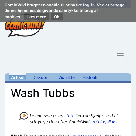
Opret konto
Log på
ComicWiki bruger en cookie til at huske log-in. Ved at besøge
denne hjemmeside giver du samtykke til brug af
cookies.
Læs mere
Toggle
navigat
Artikel
Diskuter
Vis kilde
Historik
Wash Tubbs
Skift til:
navigering
,
søgning
Denne side er en
stub
. Du kan hjælpe ved at
udbygge den efter ComicWikis
retningslinier
.