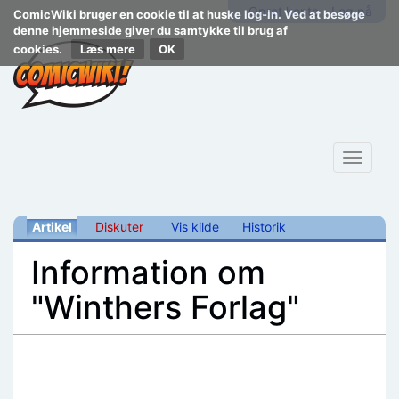
Opret konto
Log på
ComicWiki bruger en cookie til at huske log-in. Ved at besøge
denne hjemmeside giver du samtykke til brug af
cookies.
Læs mere
Toggle
navigat
Artikel
Diskuter
Vis kilde
Historik
Information om
"Winthers Forlag"
Skift til:
navigering
,
søgning