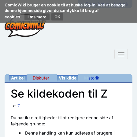
Opret konto
Log på
ComicWiki bruger en cookie til at huske log-in. Ved at besøge
denne hjemmeside giver du samtykke til brug af
cookies.
Læs mere
Toggle
navigat
Artikel
Diskuter
Vis kilde
Historik
Se kildekoden til Z
←
Z
Skift til:
navigering
,
søgning
Du har ikke rettigheder til at redigere denne side af
følgende grunde:
Denne handling kan kun udføres af brugere i