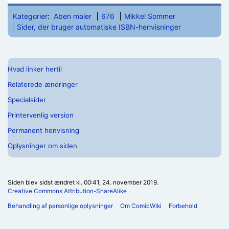
Kategorier
:
Aben maler
676
Mikkel Sommer
Sider, der bruger automatiske ISBN-henvisninger
Hvad linker hertil
Relaterede ændringer
Specialsider
Printervenlig version
Permanent henvisning
Oplysninger om siden
Siden blev sidst ændret kl. 00:41, 24. november 2019.
Creative Commons Attribution-ShareAlike
Behandling af personlige oplysninger
Om ComicWiki
Forbehold