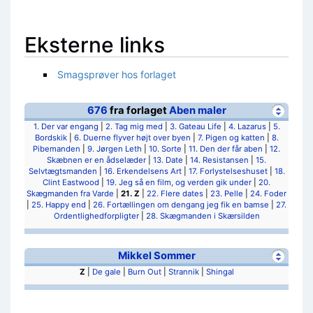
Eksterne links
Smagsprøver hos forlaget
676
fra forlaget
Aben maler
1. Der var engang
|
2. Tag mig med
|
3. Gateau Life
|
4. Lazarus
|
5.
Bordskik
|
6. Duerne flyver højt over byen
|
7. Pigen og katten
|
8.
Pibemanden
|
9. Jørgen Leth
|
10. Sorte
|
11. Den der får aben
|
12.
Skæbnen er en ådselæder
|
13. Date
|
14. Resistansen
|
15.
Selvtægtsmanden
|
16. Erkendelsens Art
|
17. Forlystelseshuset
|
18.
Clint Eastwood
|
19. Jeg så en film, og verden gik under
|
20.
Skægmanden fra Varde
|
21. Z
|
22. Flere dates
|
23. Pelle
|
24. Foder
|
25. Happy end
|
26. Fortællingen om dengang jeg fik en bamse
|
27.
Ordentlighedforpligter
|
28. Skægmanden i Skærsilden
Mikkel Sommer
Z
|
De gale
|
Burn Out
|
Strannik
|
Shingal