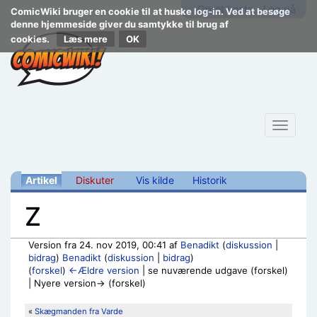
Opret konto
Log på
ComicWiki bruger en cookie til at huske log-in. Ved at besøge
denne hjemmeside giver du samtykke til brug af
cookies.
Læs mere
Toggle
navigat
Artikel
Diskuter
Vis kilde
Historik
Z
Version fra 24. nov 2019, 00:41 af
Benadikt
(
diskussion
|
bidrag
)
Benadikt
(
diskussion
|
bidrag
)
(
forskel
)
←Ældre version
| se nuværende udgave (forskel)
| Nyere version→ (forskel)
Skift til:
navigering
,
søgning
«
Skægmanden fra Varde