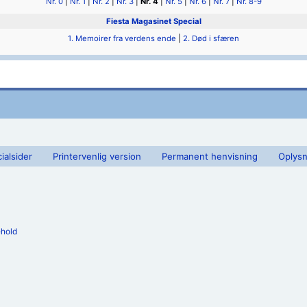
Nr. 0
|
Nr. 1
|
Nr. 2
|
Nr. 3
|
Nr. 4
|
Nr. 5
|
Nr. 6
|
Nr. 7
|
Nr. 8-9
Fiesta Magasinet Special
1. Memoirer fra verdens ende
|
2. Død i sfæren
ialsider
Printervenlig version
Permanent henvisning
Oplysn
ehold