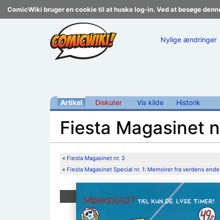
ComicWiki bruger en cookie til at huske log-in. Ved at besøge denn
Nylige ændringer
Artikel
Diskuter
Vis kilde
Historik
Fiesta Magasinet n
Skift til:
navigering
,
søgning
«
Fiesta Magasinet nr. 3
«
Fiesta Magasinet Special nr. 1: Memoirer fra verdens ende