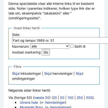
Denne specialside viser alle interne links til en bestemt
side. Noter i parentes indikerer, hvilken type link der er
tale om, eksempelvis "(skabelon)" eller "
(omdirigeringsside)".
Hvad linker hertil
Side:
Navnerum:
Skift til
modsat markering
Filtre
Skjul
inkluderinger |
Skjul
henvisninger |
Skjul
omdirigeringer
Følgende sider linker hertil:
Vis (forrige 50) (
næste 50
) (
20
|
50
|
100
|
250
|
500
).
Ulvens hule
‎
(
← henvisninger
)
Mysteriet Borg
‎
(
← henvisninger
)