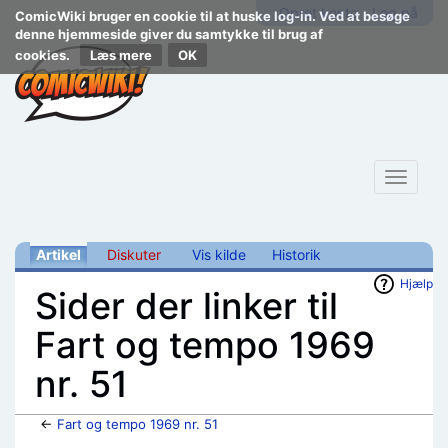
Opret konto
Log på
ComicWiki bruger en cookie til at huske log-in. Ved at besøge
denne hjemmeside giver du samtykke til brug af
cookies.
Læs mere
Toggle
navigat
Artikel
Diskuter
Vis kilde
Historik
Hjælp
Sider der linker til
Fart og tempo 1969
nr. 51
←
Fart og tempo 1969 nr. 51
Skift til:
navigering
,
søgning