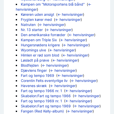
Kampen om "Motorsportens blå bånd"
‎
(
←
henvisninger
)
Køreren uden ansigt
‎
(
← henvisninger
)
Frygten kører med
‎
(
← henvisninger
)
Natruten
‎
(
← henvisninger
)
Nr. 13 starter
‎
(
← henvisninger
)
Den amerikanske forræder
‎
(
← henvisninger
)
Kampen om Triple Six
‎
(
← henvisninger
)
Hungersnødens krigere
‎
(
← henvisninger
)
Wyomings ulve
‎
(
← henvisninger
)
Himlen er rød som blod
‎
(
← henvisninger
)
Løsladt på prøve
‎
(
← henvisninger
)
Blodfejden
‎
(
← henvisninger
)
Djævlens finger
‎
(
← henvisninger
)
Fart og tempo 1969
‎
(
← henvisninger
)
Corentin Felts eventyrlige liv
‎
(
← henvisninger
)
Havenes skræk
‎
(
← henvisninger
)
Fart og tempo 1966 nr. 1
‎
(
← henvisninger
)
Skabelon:Fart og tempo 1966
‎
(
← henvisninger
)
Fart og tempo 1969 nr. 1
‎
(
← henvisninger
)
Skabelon:Fart og tempo 1969
‎
(
← henvisninger
)
Fangen (Red Kelly-album)
‎
(
← henvisninger
)