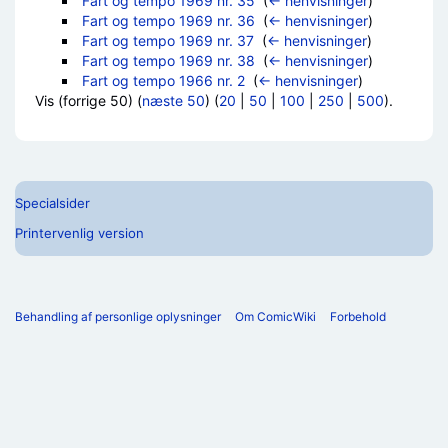
Fart og tempo 1969 nr. 35
‎
(
← henvisninger
)
Fart og tempo 1969 nr. 36
‎
(
← henvisninger
)
Fart og tempo 1969 nr. 37
‎
(
← henvisninger
)
Fart og tempo 1969 nr. 38
‎
(
← henvisninger
)
Fart og tempo 1966 nr. 2
‎
(
← henvisninger
)
Vis (forrige 50) (
næste 50
) (
20
|
50
|
100
|
250
|
500
).
Specialsider
Printervenlig version
Behandling af personlige oplysninger
Om ComicWiki
Forbehold