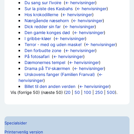
Du sang sur l'ivoire
‎
(
← henvisninger
)
Sur la piste des Kasbahs
‎
(
← henvisninger
)
Hos krokodillerne
‎
(
← henvisninger
)
Nærgående næsehorn
‎
(
← henvisninger
)
Dick redder sin far
‎
(
← henvisninger
)
Den gamle konges død
‎
(
← henvisninger
)
I gribbe-kløer
‎
(
← henvisninger
)
Terror - med og uden maske!
‎
(
← henvisninger
)
Den forbudte zone
‎
(
← henvisninger
)
På fotosafari
‎
(
← henvisninger
)
Dæmonernes tempel
‎
(
← henvisninger
)
Drama på TV-skærmen
‎
(
← henvisninger
)
Urskovens fanger (Familien Franval)
‎
(
←
henvisninger
)
Billet til den anden verden
‎
(
← henvisninger
)
Vis (forrige 50) (næste 50) (
20
|
50
|
100
|
250
|
500
).
Specialsider
Printervenlig version