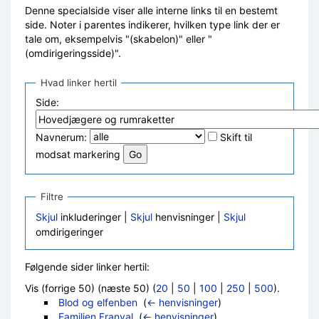
Denne specialside viser alle interne links til en bestemt
side. Noter i parentes indikerer, hvilken type link der er
tale om, eksempelvis "(skabelon)" eller "
(omdirigeringsside)".
Hvad linker hertil
Side:
Navnerum:
Skift til
modsat markering
Filtre
Skjul
inkluderinger |
Skjul
henvisninger |
Skjul
omdirigeringer
Følgende sider linker hertil:
Vis (forrige 50) (næste 50) (
20
|
50
|
100
|
250
|
500
).
Blod og elfenben
‎
(
← henvisninger
)
Familien Franval
‎
(
← henvisninger
)