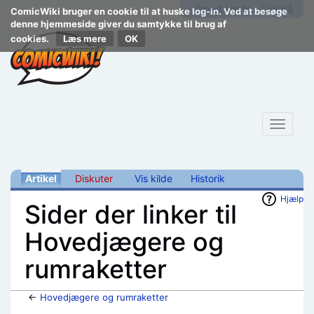
Opret konto
Log på
ComicWiki bruger en cookie til at huske log-in. Ved at besøge
denne hjemmeside giver du samtykke til brug af
cookies.
Læs mere
Toggle
navigat
Artikel
Diskuter
Vis kilde
Historik
Hjælp
Sider der linker til
Hovedjægere og
rumraketter
←
Hovedjægere og rumraketter
Skift til:
navigering
,
søgning