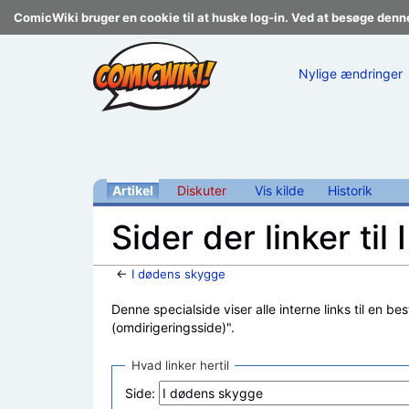
ComicWiki bruger en cookie til at huske log-in. Ved at besøge denn
Nylige ændringer
Artikel
Diskuter
Vis kilde
Historik
Sider der linker ti
←
I dødens skygge
Skift til:
navigering
,
søgning
Denne specialside viser alle interne links til en be
(omdirigeringsside)".
Hvad linker hertil
Side: