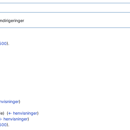
dirigeringer
500
).
nvisninger
)
e) ‎
(
← henvisninger
)
← henvisninger
)
500
).