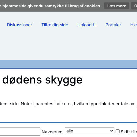
e hjemmeside giver du samtykke til brug af cookies.
Læs mere
Diskussioner
Tilfældig side
Upload fil
Portaler
Hj
l I dødens skygge
stemt side. Noter i parentes indikerer, hvilken type link der er tale om
Navnerum:
Skift ti