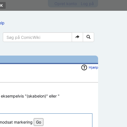
Opret konto
Log på
ælp
Hjælp
, eksempelvis "(skabelon)" eller "
l modsat markering