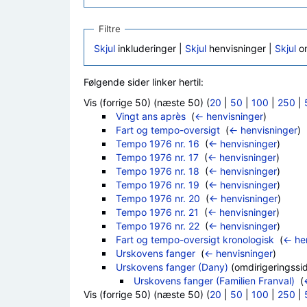
Filtre
Skjul
inkluderinger |
Skjul
henvisninger |
Skjul
om
Følgende sider linker hertil:
Vis (forrige 50) (næste 50) (
20
|
50
|
100
|
250
|
Vingt ans après
‎
(
← henvisninger
)
Fart og tempo-oversigt
‎
(
← henvisninger
)
Tempo 1976 nr. 16
‎
(
← henvisninger
)
Tempo 1976 nr. 17
‎
(
← henvisninger
)
Tempo 1976 nr. 18
‎
(
← henvisninger
)
Tempo 1976 nr. 19
‎
(
← henvisninger
)
Tempo 1976 nr. 20
‎
(
← henvisninger
)
Tempo 1976 nr. 21
‎
(
← henvisninger
)
Tempo 1976 nr. 22
‎
(
← henvisninger
)
Fart og tempo-oversigt kronologisk
‎
(
← he
Urskovens fanger
‎
(
← henvisninger
)
Urskovens fanger (Dany)
(omdirigeringssid
Urskovens fanger (Familien Franval)
‎
(
Vis (forrige 50) (næste 50) (
20
|
50
|
100
|
250
|