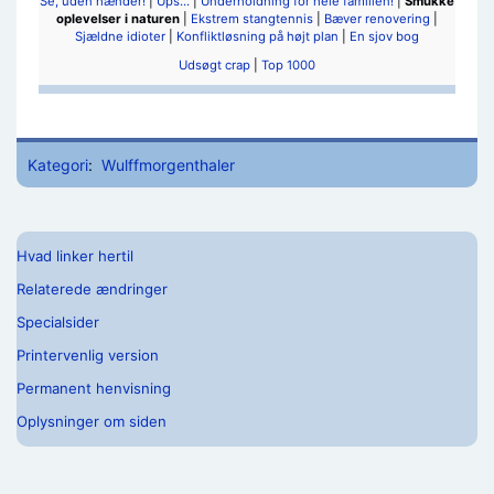
Se, uden hænder!
|
Ups...
|
Underholdning for hele familien!
|
Smukke
oplevelser i naturen
|
Ekstrem stangtennis
|
Bæver renovering
|
Sjældne idioter
|
Konfliktløsning på højt plan
|
En sjov bog
Udsøgt crap
|
Top 1000
Kategori
:
Wulffmorgenthaler
Hvad linker hertil
Relaterede ændringer
Specialsider
Printervenlig version
Permanent henvisning
Oplysninger om siden