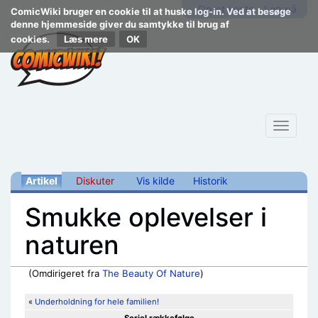
Opret konto
Log på
ComicWiki bruger en cookie til at huske log-in. Ved at besøge
denne hjemmeside giver du samtykke til brug af
cookies.
Læs mere
Toggle
navigat
Artikel
Diskuter
Vis kilde
Historik
Smukke oplevelser i
naturen
(Omdirigeret fra
The Beauty Of Nature
)
Skift til:
navigering
,
søgning
«
Underholdning for hele familien!