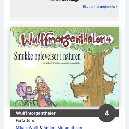
Seriel rækkefølge
Ekstrem stangtennis
»
4
Wulffmorgenthaler
Forfattere:
Mikael Wulff
&
Anders Morgenthaler