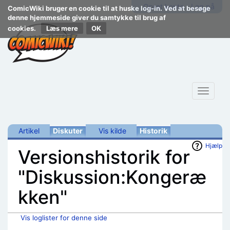
Opret konto
Log på
ComicWiki bruger en cookie til at huske log-in. Ved at besøge
denne hjemmeside giver du samtykke til brug af
cookies.
Læs mere
Toggle
navigat
Artikel
Diskuter
Vis kilde
Historik
Hjælp
Versionshistorik for
"Diskussion:Kongeræ
kken"
Vis loglister for denne side
Skift til:
navigering
,
søgning