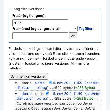
Søg efter versioner
Fra år (og tidligere):
Fra måned (og tidligere):
Tagfilter
:
Forskels markering: marker felterne ved de versioner du
vil sammenligne og tryk på Enter eller knappen i bunden.
Forklaring: (denne) = forskel til den nuværende version,
(sidste) = forskel til tidligere versioner, M = mindre
rettelse.
(denne |
sidste
)
5. nov 2011, 11:50
‎
Benadikt
(
diskussion
|
bidrag
)
‎
. .
(520 bytes)
(+238 Bytes)
(
denne
| sidste)
5. nov 2011, 11:40
‎
KjartAn(d)
(
diskussion
|
bidrag
)
‎
. .
(282 bytes)
(+282 Bytes)
‎
. .
(Oprettede siden med 'Jeg ejer bogen og der er
absolut 0% tegneserie i den. Javist, den er delvist