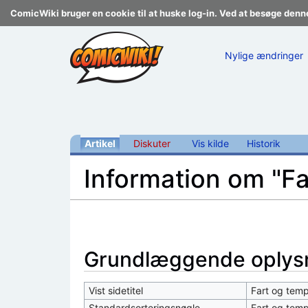
ComicWiki bruger en cookie til at huske log-in. Ved at besøge denn
Nylige ændringer
Artikel
Diskuter
Vis kilde
Historik
Information om "F
Skift til:
navigering
,
søgning
Grundlæggende oplys
Vist sidetitel
Fart og tem
Standardsorteringsnøgle
Fart og tem