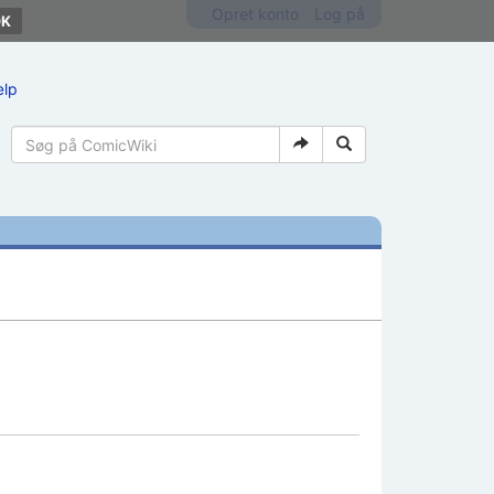
Opret konto
Log på
ælp