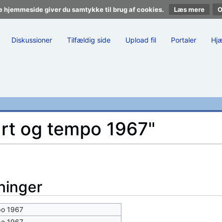
e hjemmeside giver du samtykke til brug af cookies.
Læs mere
Diskussioner
Tilfældig side
Upload fil
Portaler
Hj
art og tempo 1967"
ninger
po 1967
po 1967