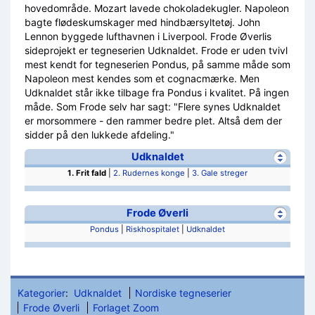
hovedområde. Mozart lavede chokoladekugler. Napoleon
bagte flødeskumskager med hindbærsyltetøj. John
Lennon byggede lufthavnen i Liverpool. Frode Øverlis
sideprojekt er tegneserien Udknaldet. Frode er uden tvivl
mest kendt for tegneserien Pondus, på samme måde som
Napoleon mest kendes som et cognacmærke. Men
Udknaldet står ikke tilbage fra Pondus i kvalitet. På ingen
måde. Som Frode selv har sagt: "Flere synes Udknaldet
er morsommere - den rammer bedre plet. Altså dem der
sidder på den lukkede afdeling."
Udknaldet
1. Frit fald
|
2. Rudernes konge
|
3. Gale streger
Frode Øverli
Pondus
|
Riskhospitalet
|
Udknaldet
Kategorier
:
Udknaldet
Nordiske tegneserier
Frode Øverli
Forlaget Zoom