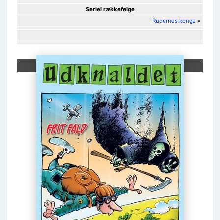
Seriel rækkefølge
Rudernes konge
»