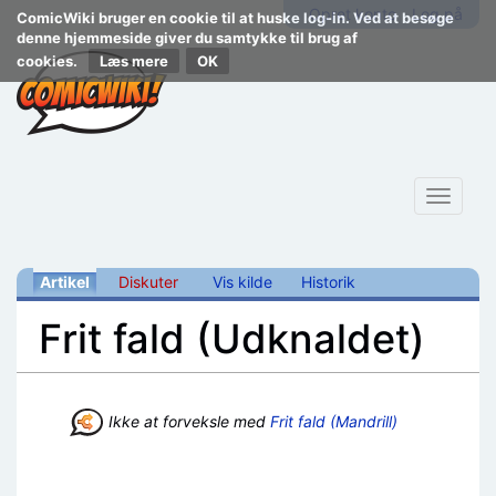
Opret konto
Log på
ComicWiki bruger en cookie til at huske log-in. Ved at besøge
denne hjemmeside giver du samtykke til brug af
cookies.
Læs mere
Toggle
navigat
Artikel
Diskuter
Vis kilde
Historik
Frit fald (Udknaldet)
Skift til:
navigering
,
søgning
Ikke at forveksle med
Frit fald (Mandrill)