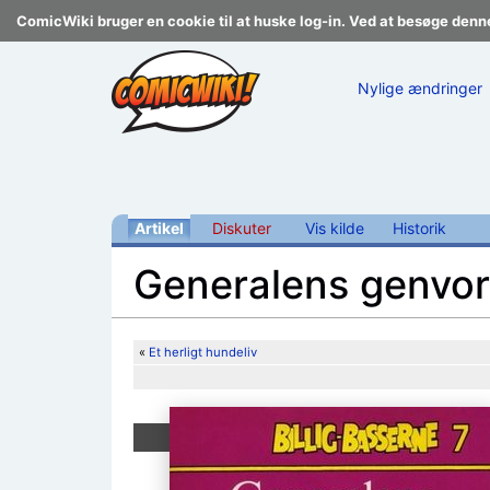
ComicWiki bruger en cookie til at huske log-in. Ved at besøge denn
Nylige ændringer
Artikel
Diskuter
Vis kilde
Historik
Generalens genvo
Skift til:
navigering
,
søgning
«
Et herligt hundeliv