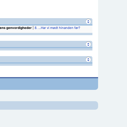
lens genvordigheder
|
8. ...Har vi mødt hinanden før?