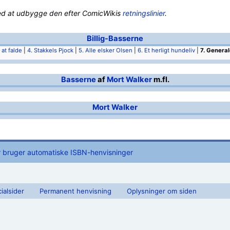
ed at udbygge den efter ComicWikis
retningslinier
.
Billig-Basserne
t at falde
|
4. Stakkels Pjock
|
5. Alle elsker Olsen
|
6. Et herligt hundeliv
|
7. Genera
Basserne
af
Mort Walker
m.fl.
Mort Walker
r bruger automatiske ISBN-henvisninger
ialsider
Permanent henvisning
Oplysninger om siden