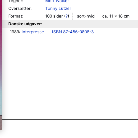
Tegner:
Mort Walker
Oversætter:
Tonny Lützer
Format:
100 sider
(
?
)
sort-hvid
ca. 11 × 18 cm
Danske udgaver:
1989: 
Interpresse
ISBN 87-456-0808-3