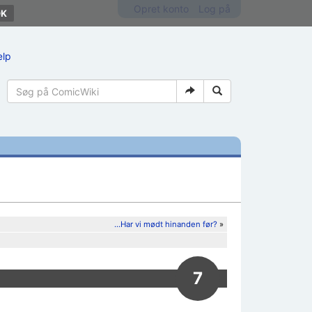
Opret konto
Log på
ælp
...Har vi mødt hinanden før?
»
7