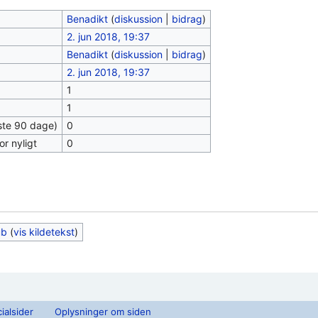
Benadikt
(
diskussion
|
bidrag
)
2. jun 2018, 19:37
Benadikt
(
diskussion
|
bidrag
)
2. jun 2018, 19:37
1
1
este 90 dage)
0
or nyligt
0
ub
(
vis kildetekst
)
ialsider
Oplysninger om siden