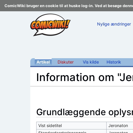
ComicWiki bruger en cookie til at huske log-in. Ved at besøge denn
Nylige ændringer
Artikel
Diskuter
Vis kilde
Historik
Information om "J
Skift til:
navigering
,
søgning
Grundlæggende oplys
Vist sidetitel
Jeronaton
Standardsorteringsnøgle
Jeronaton