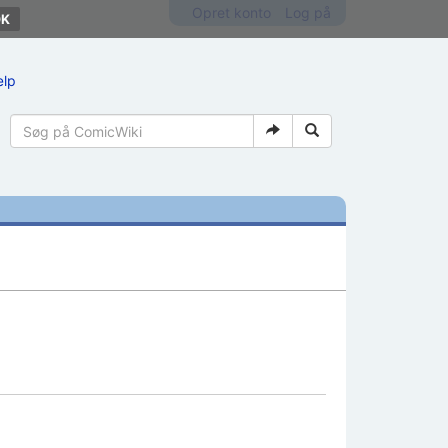
Opret konto
Log på
ælp