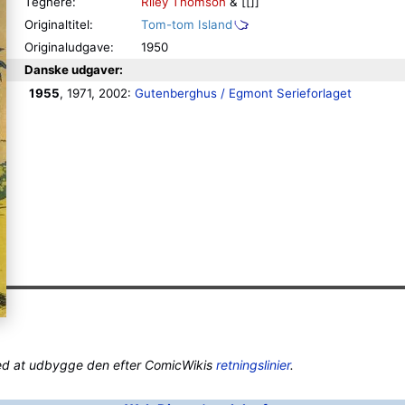
Tegnere:
Riley Thomson
& [[]]
Originaltitel:
Tom-tom Island
Originaludgave:
1950
Danske udgaver:
1955
, 1971, 2002: 
Gutenberghus / Egmont Serieforlaget
ed at udbygge den efter ComicWikis
retningslinier
.