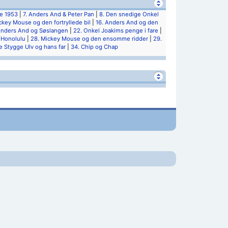
de 1953
|
7. Anders And & Peter Pan
|
8. Den snedige Onkel
ckey Mouse og den fortryllede bil
|
16. Anders And og den
Anders And og Søslangen
|
22. Onkel Joakims penge i fare
|
 Honolulu
|
28. Mickey Mouse og den ensomme ridder
|
29.
le Stygge Ulv og hans far
|
34. Chip og Chap