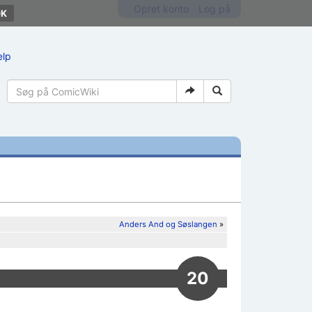
Opret konto
Log på
ælp
Anders And og Søslangen
»
20