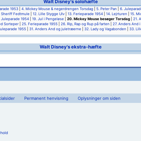
Walt Disney's solohæfte
parade 1953
|
4. Mickey Mouse & negerdrengen Torsdag
|
5. Peter Pan
|
6. Julepara
. Sheriff Fedtmule
|
12. Lille Stygge Ulv
|
13. Ferieparade 1954
|
14. Lejrturen
|
15. Mi
. Juleparade 1954
|
19. Jul i Pengeløse
|
20. Mickey Mouse besøger Torsdag
|
21. 
ed Sorteper
|
25. Ferieparade 1955
|
26. Rip, Rap og Rup på farten
|
27. Anders And i
Juleparade 1955
|
31. Anders And og juletræerne
|
32. Lady og Vagabonden
|
33. Lil
Walt Disney's ekstra-hæfte
ialsider
Permanent henvisning
Oplysninger om siden
ehold