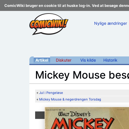
ComicWiki bruger en cookie til at huske log-in. Ved at besøge denn
Nylige ændringer
Artikel
Diskuter
Vis kilde
Historik
Mickey Mouse bes
Skift til:
navigering
,
søgning
«
Jul i Pengeløse
«
Mickey Mouse & negerdrengen Torsdag