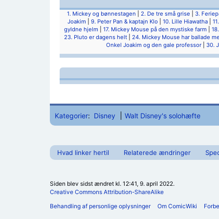
1. Mickey og bønnestagen
|
2. De tre små grise
|
3. Ferie
Joakim
|
9. Peter Pan & kaptajn Klo
|
10. Lille Hiawatha
|
11
gyldne hjelm
|
17. Mickey Mouse på den mystiske farm
|
18
23. Pluto er dagens helt
|
24. Mickey Mouse har ballade m
Onkel Joakim og den gale professor
|
30. 
Kategorier
:
Disney
Walt Disney's solohæfte
Hvad linker hertil
Relaterede ændringer
Spec
Siden blev sidst ændret kl. 12:41, 9. april 2022.
Creative Commons Attribution-ShareAlike
Behandling af personlige oplysninger
Om ComicWiki
Forb