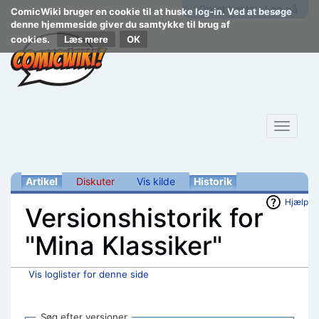
Opret konto
Log på
ComicWiki bruger en cookie til at huske log-in. Ved at besøge
denne hjemmeside giver du samtykke til brug af
cookies.
Læs mere
Toggle
navigat
Artikel
Diskuter
Vis kilde
Historik
Hjælp
Versionshistorik for
"Mina Klassiker"
Vis loglister for denne side
Skift til:
navigering
,
søgning
Søg efter versioner