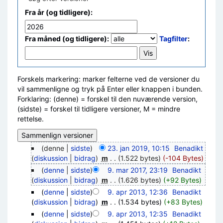
Fra år (og tidligere):
Fra måned (og tidligere):
Tagfilter
:
Forskels markering: marker felterne ved de versioner du
vil sammenligne og tryk på Enter eller knappen i bunden.
Forklaring: (denne) = forskel til den nuværende version,
(sidste) = forskel til tidligere versioner, M = mindre
rettelse.
(denne |
sidste
)
23. jan 2019, 10:15
‎
Benadikt
(
diskussion
|
bidrag
)
‎
m
. .
(1.522 bytes)
(-104 Bytes)
(
denne
|
sidste
)
9. mar 2017, 23:19
‎
Benadikt
(
diskussion
|
bidrag
)
‎
m
. .
(1.626 bytes)
(+92 Bytes)
(
denne
|
sidste
)
9. apr 2013, 12:36
‎
Benadikt
(
diskussion
|
bidrag
)
‎
m
. .
(1.534 bytes)
(+83 Bytes)
(
denne
|
sidste
)
9. apr 2013, 12:35
‎
Benadikt