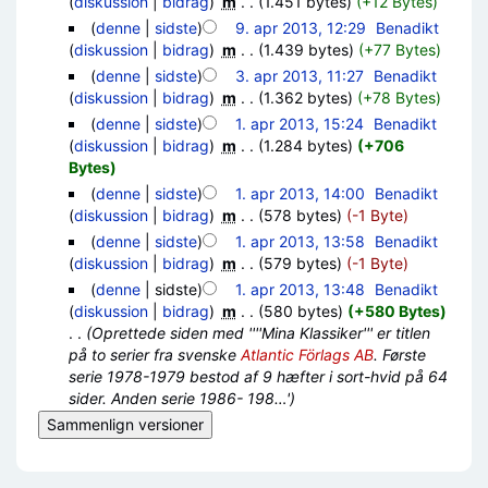
(
diskussion
|
bidrag
)
‎
m
. .
(1.451 bytes)
(+12 Bytes)
(
denne
|
sidste
)
9. apr 2013, 12:29
‎
Benadikt
(
diskussion
|
bidrag
)
‎
m
. .
(1.439 bytes)
(+77 Bytes)
(
denne
|
sidste
)
3. apr 2013, 11:27
‎
Benadikt
(
diskussion
|
bidrag
)
‎
m
. .
(1.362 bytes)
(+78 Bytes)
(
denne
|
sidste
)
1. apr 2013, 15:24
‎
Benadikt
(
diskussion
|
bidrag
)
‎
m
. .
(1.284 bytes)
(+706
Bytes)
(
denne
|
sidste
)
1. apr 2013, 14:00
‎
Benadikt
(
diskussion
|
bidrag
)
‎
m
. .
(578 bytes)
(-1 Byte)
(
denne
|
sidste
)
1. apr 2013, 13:58
‎
Benadikt
(
diskussion
|
bidrag
)
‎
m
. .
(579 bytes)
(-1 Byte)
(
denne
| sidste)
1. apr 2013, 13:48
‎
Benadikt
(
diskussion
|
bidrag
)
‎
m
. .
(580 bytes)
(+580 Bytes)
. .
(Oprettede siden med ''''Mina Klassiker''' er titlen
på to serier fra svenske
Atlantic Förlags AB
. Første
serie 1978-1979 bestod af 9 hæfter i sort-hvid på 64
sider. Anden serie 1986- 198…')