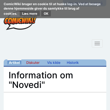
Opret konto
Log på
ComicWiki bruger en cookie til at huske log-in. Ved at besøge
denne hjemmeside giver du samtykke til brug af
cookies.
Læs mere
Toggle
navigat
Artikel
Diskuter
Vis kilde
Historik
Information om
"Novedi"
Skift til:
navigering
,
søgning