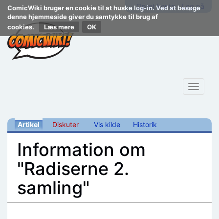
Opret konto
Log på
ComicWiki bruger en cookie til at huske log-in. Ved at besøge
denne hjemmeside giver du samtykke til brug af
cookies.
Læs mere
Toggle
navigat
Artikel
Diskuter
Vis kilde
Historik
Information om
"Radiserne 2.
samling"
Skift til:
navigering
,
søgning