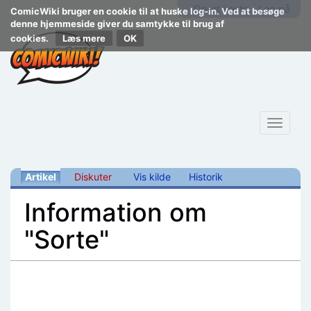
Opret konto
Log på
ComicWiki bruger en cookie til at huske log-in. Ved at besøge
denne hjemmeside giver du samtykke til brug af
cookies.
Læs mere
Toggle
navigat
Artikel
Diskuter
Vis kilde
Historik
Information om
"Sorte"
Skift til:
navigering
,
søgning