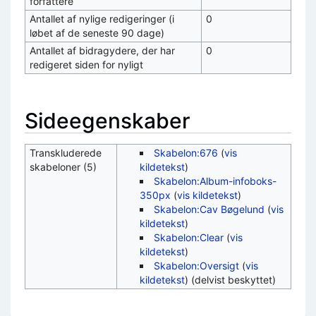
forfattere
Antallet af nylige redigeringer (i
0
løbet af de seneste 90 dage)
Antallet af bidragydere, der har
0
redigeret siden for nyligt
Sideegenskaber
Transkluderede
Skabelon:676
(
vis
skabeloner (5)
kildetekst
)
Skabelon:Album-infoboks-
350px
(
vis kildetekst
)
Skabelon:Cav Bøgelund
(
vis
kildetekst
)
Skabelon:Clear
(
vis
kildetekst
)
Skabelon:Oversigt
(
vis
kildetekst
) (delvist beskyttet)