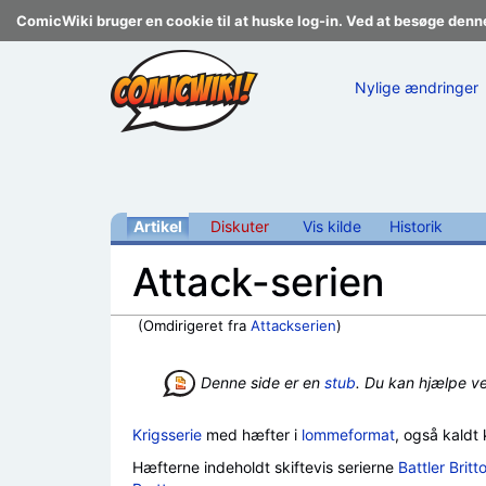
ComicWiki bruger en cookie til at huske log-in. Ved at besøge denn
Nylige ændringer
Artikel
Diskuter
Vis kilde
Historik
Attack-serien
(Omdirigeret fra
Attackserien
)
Skift til:
navigering
,
søgning
Denne side er en
stub
. Du kan hjælpe v
Krigsserie
med hæfter i
lommeformat
, også kaldt
Hæfterne indeholdt skiftevis serierne
Battler Britt