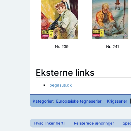
Nr. 239
Nr. 241
Eksterne links
pegasus.dk
Kategorier
:
Europæiske tegneserier
Krigsserier
Hvad linker hertil
Relaterede ændringer
Spec