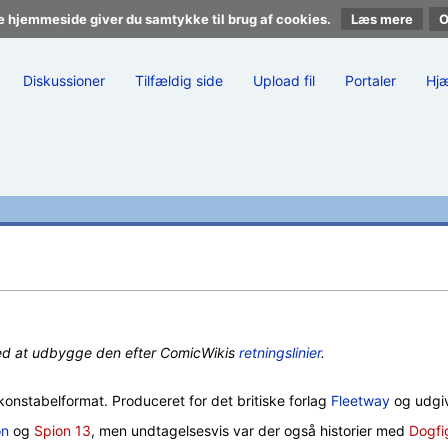
e hjemmeside giver du samtykke til brug af cookies.
Læs mere
Diskussioner
Tilfældig side
Upload fil
Portaler
Hj
ed at udbygge den efter ComicWikis
retningslinier
.
 konstabelformat. Produceret for det britiske forlag
Fleetway
og udgi
on
og
Spion 13
, men undtagelsesvis var der også historier med
Dogfi