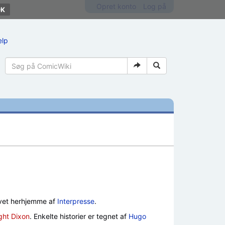
Opret konto
Log på
ælp
vet herhjemme af
Interpresse
.
ght Dixon
. Enkelte historier er tegnet af
Hugo