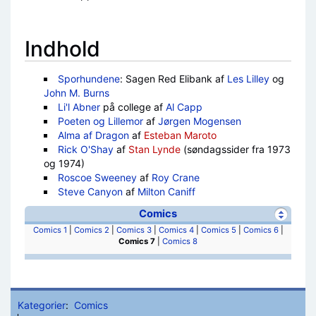
Indhold
Sporhundene
: Sagen Red Elibank af
Les Lilley
og
John M. Burns
Li'l Abner
på college af
Al Capp
Poeten og Lillemor
af
Jørgen Mogensen
Alma af Dragon
af
Esteban Maroto
Rick O'Shay
af
Stan Lynde
(søndagssider fra 1973
og 1974)
Roscoe Sweeney
af
Roy Crane
Steve Canyon
af
Milton Caniff
Comics
Comics 1
|
Comics 2
|
Comics 3
|
Comics 4
|
Comics 5
|
Comics 6
|
Comics 7
|
Comics 8
Kategorier
:
Comics