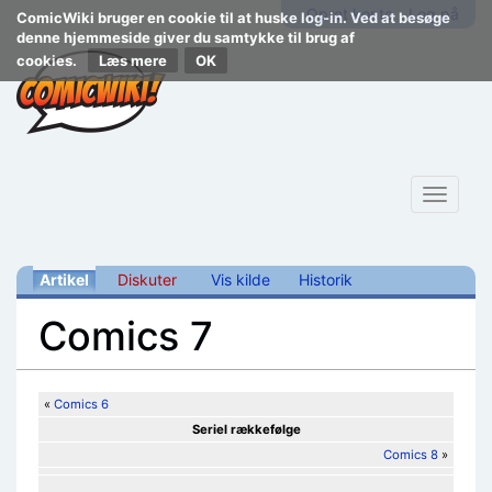
Opret konto
Log på
ComicWiki bruger en cookie til at huske log-in. Ved at besøge
denne hjemmeside giver du samtykke til brug af
cookies.
Læs mere
Toggle
navigat
Artikel
Diskuter
Vis kilde
Historik
Comics 7
Skift til:
navigering
,
søgning
«
Comics 6
Seriel rækkefølge
Comics 8
»