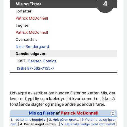
4
Mis og Fister
Forfatter:
Patrick McDonnell
Tegner:
Patrick McDonnell
Oversætter:
Niels Søndergaard
Danske udgaver:
1997: 
Carlsen Comics
ISBN 87-562-7155-7
Udvalgte avisstriber om hunden Fister og katten Mis, der
lever et trygt liv som kæledyr i et kvarter med en ikke så
forstående slagter og mange andre udendørs farer.
Mis og Fister
af
Patrick McDonnell
1. - et kattens hundeliv!
|
2. Højt på en gren...
|
3. Poterne op og halen
ned!
|
4. Der er noget i luften...
|
5. Katte ville vælge hvad som helst!
|