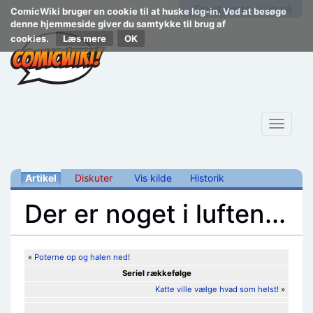
Opret konto
Log på
ComicWiki bruger en cookie til at huske log-in. Ved at besøge
denne hjemmeside giver du samtykke til brug af
cookies.
Læs mere
Toggle
navigat
Artikel
Diskuter
Vis kilde
Historik
Der er noget i luften...
Skift til:
navigering
,
søgning
«
Poterne op og halen ned!
Seriel rækkefølge
Katte ville vælge hvad som helst!
»