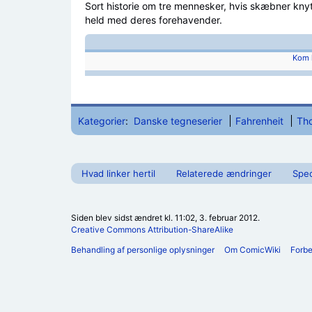
Sort historie om tre mennesker, hvis skæbner knyt
held med deres forehavender.
Kom 
Kategorier
:
Danske tegneserier
Fahrenheit
Th
Hvad linker hertil
Relaterede ændringer
Spec
Siden blev sidst ændret kl. 11:02, 3. februar 2012.
Creative Commons Attribution-ShareAlike
Behandling af personlige oplysninger
Om ComicWiki
Forb