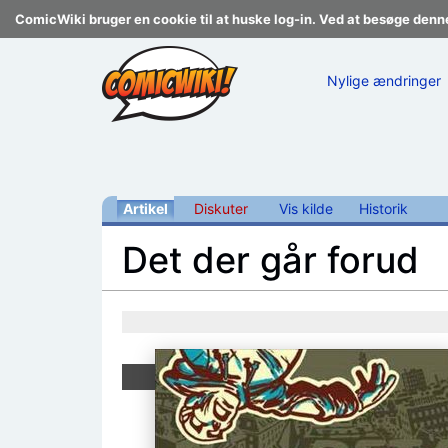
ComicWiki bruger en cookie til at huske log-in. Ved at besøge denn
Nylige ændringer
Artikel
Diskuter
Vis kilde
Historik
Det der går forud
Skift til:
navigering
,
søgning