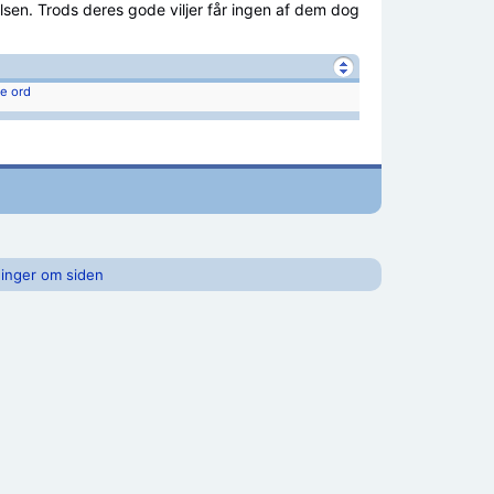
lsen. Trods deres gode viljer får ingen af dem dog
te ord
inger om siden