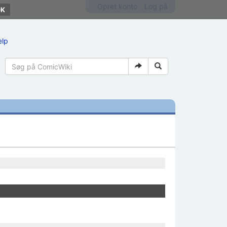
Opret konto
Log på
ælp