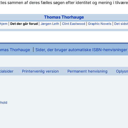
tes sammen af deres fælles søgen efter identitet og mening i tilvære
Thomas Thorhauge
hjem
|
Det der går forud
|
Jørgen Leth
|
Clint Eastwood
|
Graphic Novels
|
Det sids
omas Thorhauge
Sider, der bruger automatiske ISBN-henvisninger
ialsider
Printervenlig version
Permanent henvisning
Oplysn
ehold