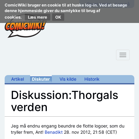
Opret konto
Log på
ComicWiki bruger en cookie til at huske log-in. Ved at besøge
denne hjemmeside giver du samtykke til brug af
cookies.
Læs mere
Toggle
navigat
Artikel
Diskuter
Vis kilde
Historik
Diskussion:Thorgals
verden
Skift til:
navigering
,
søgning
Jeg må endnu engang beundre de flotte logoer, som du
tryller frem, Ant!
Benadikt
28. nov 2012, 21:58 (CET)