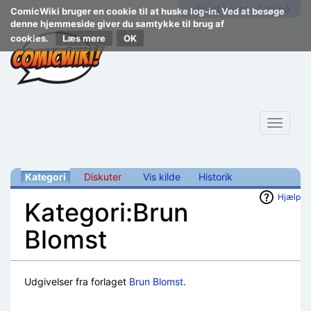
Opret konto
Log på
ComicWiki bruger en cookie til at huske log-in. Ved at besøge
denne hjemmeside giver du samtykke til brug af
cookies.
Læs mere
Toggle
navigat
Kategori
Diskuter
Vis kilde
Historik
Hjælp
Kategori:Brun
Blomst
Skift til:
navigering
,
søgning
Udgivelser fra forlaget
Brun Blomst
.