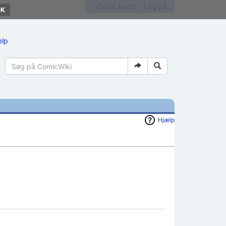
Opret konto
Log på
ælp
Hjælp