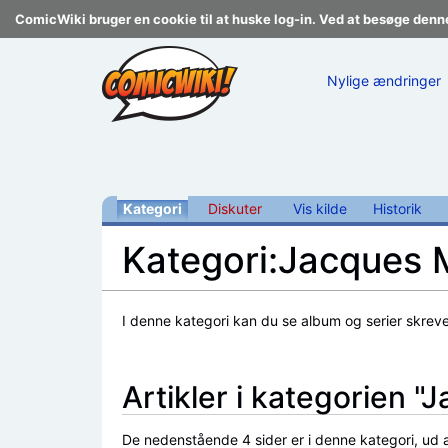
ComicWiki bruger en cookie til at huske log-in. Ved at besøge denn
Nylige ændringer
Kategori
Diskuter
Vis kilde
Historik
Kategori:Jacques 
Skift til:
navigering
,
søgning
I denne kategori kan du se album og serier skreve
Artikler i kategorien "
De nedenstående 4 sider er i denne kategori, ud af