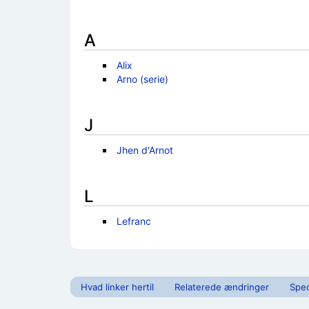
A
Alix
Arno (serie)
J
Jhen d'Arnot
L
Lefranc
Hvad linker hertil
Relaterede ændringer
Spec