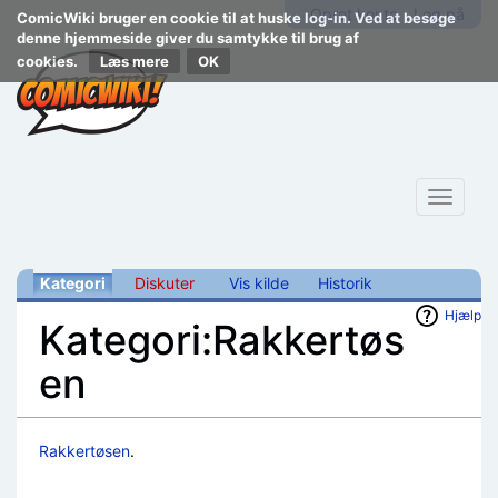
Opret konto
Log på
ComicWiki bruger en cookie til at huske log-in. Ved at besøge
denne hjemmeside giver du samtykke til brug af
cookies.
Læs mere
Toggle
navigat
Kategori
Diskuter
Vis kilde
Historik
Hjælp
Kategori:Rakkertøs
en
Skift til:
navigering
,
søgning
Rakkertøsen
.