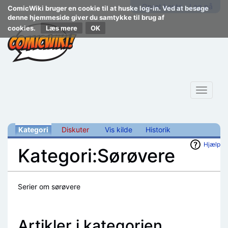
Opret konto
Log på
ComicWiki bruger en cookie til at huske log-in. Ved at besøge
denne hjemmeside giver du samtykke til brug af
cookies.
Læs mere
Toggle
navigat
Kategori
Diskuter
Vis kilde
Historik
Hjælp
Kategori:Sørøvere
Skift til:
navigering
,
søgning
Serier om sørøvere
Artikler i kategorien