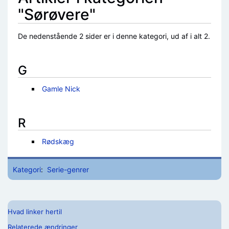
"Sørøvere"
De nedenstående 2 sider er i denne kategori, ud af i alt 2.
G
Gamle Nick
R
Rødskæg
Kategori
:
Serie-genrer
Hvad linker hertil
Relaterede ændringer