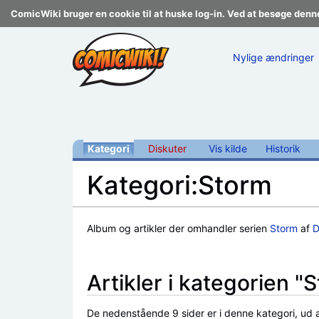
ComicWiki bruger en cookie til at huske log-in. Ved at besøge denn
Nylige ændringer
Kategori
Diskuter
Vis kilde
Historik
Kategori:Storm
Skift til:
navigering
,
søgning
Album og artikler der omhandler serien
Storm
af
D
Artikler i kategorien "
De nedenstående 9 sider er i denne kategori, ud af