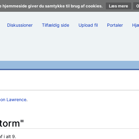
e hjemmeside giver du samtykke til brug af cookies.
Læs mere
Diskussioner
Tilfældig side
Upload fil
Portaler
Hj
on Lawrence
.
Storm"
 i alt 9.