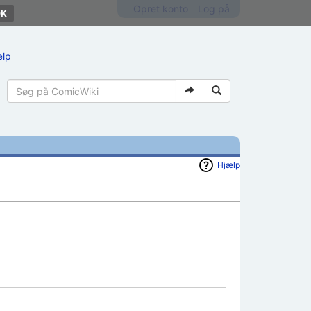
Opret konto
Log på
ælp
Hjælp