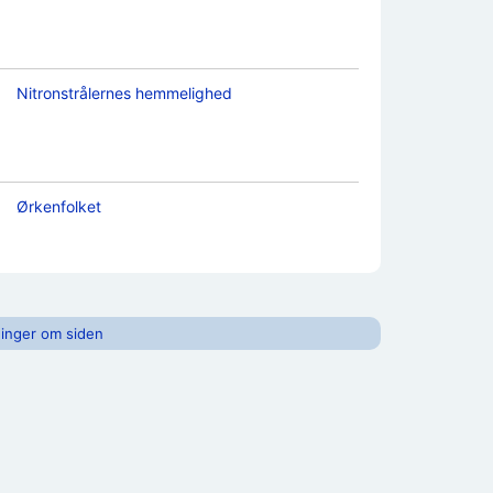
Nitronstrålernes hemmelighed
Ørkenfolket
inger om siden