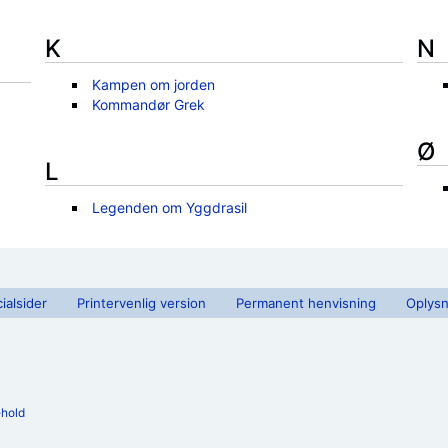
K
N
Kampen om jorden
Kommandør Grek
Ø
L
Legenden om Yggdrasil
ialsider
Printervenlig version
Permanent henvisning
Oplysn
ehold