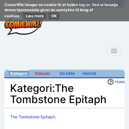
Opret konto
Log på
ComicWiki bruger en cookie til at huske log-in. Ved at besøge
denne hjemmeside giver du samtykke til brug af
cookies.
Læs mere
Toggle
navigat
Kategori
Diskuter
Vis kilde
Historik
Hjælp
Kategori:The
Tombstone Epitaph
Skift til:
navigering
,
søgning
The Tombstone Epitaph
.