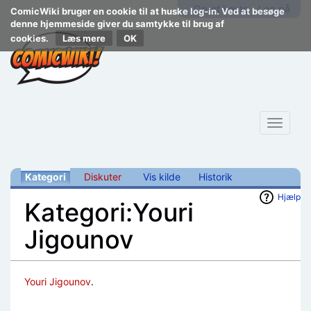
Opret konto
Log på
ComicWiki bruger en cookie til at huske log-in. Ved at besøge
denne hjemmeside giver du samtykke til brug af
cookies.
Læs mere
Toggle
navigat
Kategori
Diskuter
Vis kilde
Historik
Hjælp
Kategori:Youri
Jigounov
Skift til:
navigering
,
søgning
Youri Jigounov
.