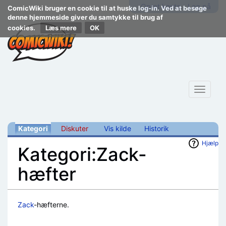
Opret konto
Log på
ComicWiki bruger en cookie til at huske log-in. Ved at besøge
denne hjemmeside giver du samtykke til brug af
cookies.
Læs mere
Toggle
navigat
Kategori
Diskuter
Vis kilde
Historik
Hjælp
Kategori:Zack-
hæfter
Skift til:
navigering
,
søgning
Zack
-hæfterne.