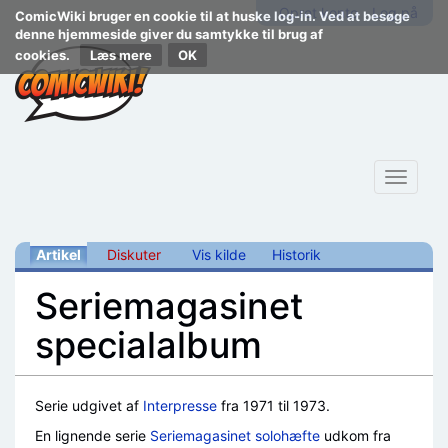
Opret konto
Log på
ComicWiki bruger en cookie til at huske log-in. Ved at besøge
denne hjemmeside giver du samtykke til brug af
cookies.
Læs mere
Toggle
navigat
Artikel
Diskuter
Vis kilde
Historik
Seriemagasinet
specialalbum
Skift til:
navigering
,
søgning
Serie udgivet af
Interpresse
fra 1971 til 1973.
En lignende serie
Seriemagasinet solohæfte
udkom fra