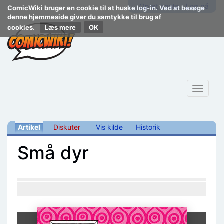
Opret konto
Log på
ComicWiki bruger en cookie til at huske log-in. Ved at besøge
denne hjemmeside giver du samtykke til brug af
cookies.
Læs mere
Toggle
navigat
Artikel
Diskuter
Vis kilde
Historik
Små dyr
Skift til:
navigering
,
søgning