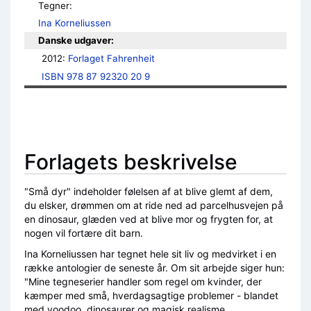
Tegner:
Ina Korneliussen
Danske udgaver:
2012: 
Forlaget Fahrenheit
ISBN 978 87 92320 20 9
Forlagets beskrivelse
"Små dyr" indeholder følelsen af at blive glemt af dem,
du elsker, drømmen om at ride ned ad parcelhusvejen på
en dinosaur, glæden ved at blive mor og frygten for, at
nogen vil fortære dit barn.
Ina Korneliussen har tegnet hele sit liv og medvirket i en
række antologier de seneste år. Om sit arbejde siger hun:
"Mine tegneserier handler som regel om kvinder, der
kæmper med små, hverdagsagtige problemer - blandet
med voodoo, dinosaurer og magisk realisme.