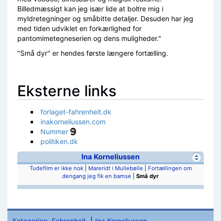
Billedmæssigt kan jeg især lide at boltre mig i
myldretegninger og småbitte detaljer. Desuden har jeg
med tiden udviklet en forkærlighed for
pantomimetegneserien og dens muligheder."
"Små dyr" er hendes første længere fortælling.
Eksterne links
forlaget-fahrenheit.dk
inakorneliussen.com
Nummer
politiken.dk
Ina Korneliussen
Tudefilm er ikke nok
|
Mareridt i Mullebølle
|
Fortællingen om
dengang jeg fik en bamse
|
Små dyr
Kategorier
:
Fahrenheit
Ina Korneliussen