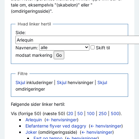
tale om, eksempelvis "(skabelon)" eller "
(omdirigeringsside)".
Hvad linker hertil
Side:
Navnerum:
Skift til
modsat markering
Filtre
Skjul
inkluderinger |
Skjul
henvisninger |
Skjul
omdirigeringer
Følgende sider linker hertil:
Vis (forrige 50) (næste 50) (
20
|
50
|
100
|
250
|
500
).
Arlequin
‎
(
← henvisninger
)
Elefanterne flyver ved daggry
‎
(
← henvisninger
)
Joker
(omdirigeringsside) ‎
(
← henvisninger
)
Fart og tempo
‎
(
← henvisninger
)