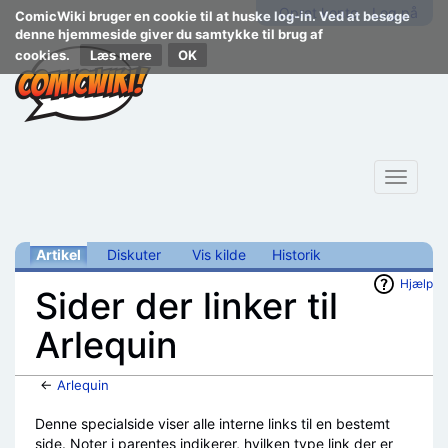
Opret konto
Log på
ComicWiki bruger en cookie til at huske log-in. Ved at besøge
denne hjemmeside giver du samtykke til brug af
cookies.
Læs mere
Toggle
navigat
Artikel
Diskuter
Vis kilde
Historik
Hjælp
Sider der linker til
Arlequin
←
Arlequin
Skift til:
navigering
,
søgning
Denne specialside viser alle interne links til en bestemt
side. Noter i parentes indikerer, hvilken type link der er