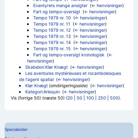
Eventyrets mange ansigter
‎
(
← henvisninger
)
Fart og tempo-oversigt
‎
(
← henvisninger
)
Tempo 1979 nr. 10
‎
(
← henvisninger
)
Tempo 1979 nr. 11
‎
(
← henvisninger
)
Tempo 1979 nr. 12
‎
(
← henvisninger
)
Tempo 1979 nr. 13
‎
(
← henvisninger
)
Tempo 1979 nr. 14
‎
(
← henvisninger
)
Tempo 1979 nr. 15
‎
(
← henvisninger
)
Fart og tempo-oversigt kronologisk
‎
(
←
henvisninger
)
Skabelon:Klør Knægt
‎
(
← henvisninger
)
Les aventures mystérieuses et rocambolesques
de l'agent spatial
‎
(
← henvisninger
)
Klør Knægt
(omdirigeringsside) ‎
(
← henvisninger
)
Kategori:Arlequin
‎
(
← henvisninger
)
Vis (forrige 50) (næste 50) (
20
|
50
|
100
|
250
|
500
).
Specialsider