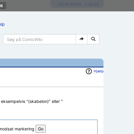
Opret konto
Log på
ælp
Hjælp
, eksempelvis "(skabelon)" eller "
l modsat markering