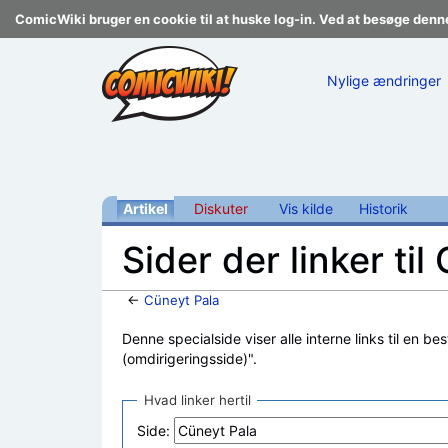
ComicWiki bruger en cookie til at huske log-in. Ved at besøge denn
Nylige ændringer
Artikel
Diskuter
Vis kilde
Historik
Sider der linker til
←
Cüneyt Pala
Skift til:
navigering
,
søgning
Denne specialside viser alle interne links til en be
(omdirigeringsside)".
Hvad linker hertil
Side: