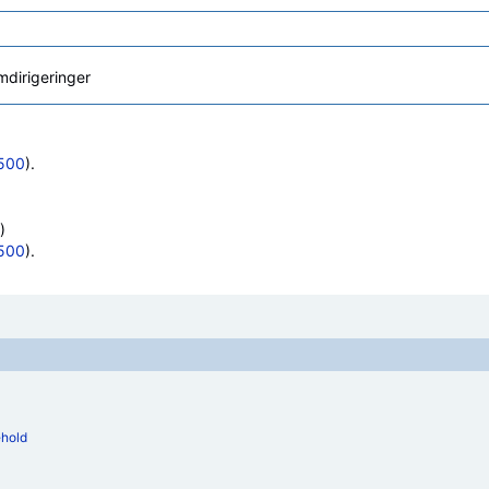
dirigeringer
500
).
)
500
).
ehold