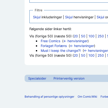
Filtre
Skjul
inkluderinger |
Skjul
henvisninger |
Skjul
om
Følgende sider linker hertil:
Vis (forrige 50) (næste 50) (
20
|
50
|
100
|
250
|
Free Comics
‎
(
← henvisninger
)
Forlaget Forlæns
‎
(
← henvisninger
)
Must I keep the change?!
‎
(
← henvisninger
Vis (forrige 50) (næste 50) (
20
|
50
|
100
|
250
|
Specialsider
Printervenlig version
Behandling af personlige oplysninger
Om ComicWiki
Forb