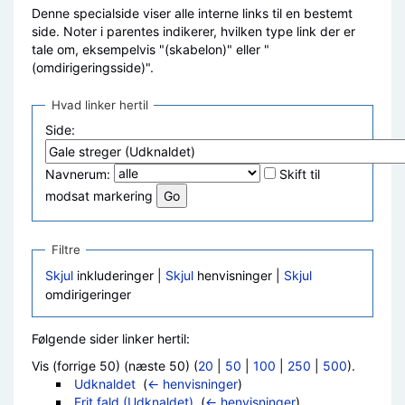
Denne specialside viser alle interne links til en bestemt
side. Noter i parentes indikerer, hvilken type link der er
tale om, eksempelvis "(skabelon)" eller "
(omdirigeringsside)".
Hvad linker hertil
Side:
Navnerum:
Skift til
modsat markering
Filtre
Skjul
inkluderinger |
Skjul
henvisninger |
Skjul
omdirigeringer
Følgende sider linker hertil:
Vis (forrige 50) (næste 50) (
20
|
50
|
100
|
250
|
500
).
Udknaldet
‎
(
← henvisninger
)
Frit fald (Udknaldet)
‎
(
← henvisninger
)