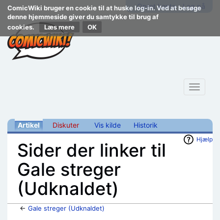
Opret konto
Log på
ComicWiki bruger en cookie til at huske log-in. Ved at besøge
denne hjemmeside giver du samtykke til brug af
cookies.
Læs mere
Toggle
navigat
Artikel
Diskuter
Vis kilde
Historik
Hjælp
Sider der linker til
Gale streger
(Udknaldet)
←
Gale streger (Udknaldet)
Skift til:
navigering
,
søgning