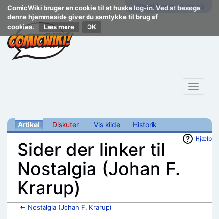
Opret konto
Log på
ComicWiki bruger en cookie til at huske log-in. Ved at besøge
denne hjemmeside giver du samtykke til brug af
cookies.
Læs mere
Toggle
navigat
Artikel
Diskuter
Vis kilde
Historik
Hjælp
Sider der linker til
Nostalgia (Johan F.
Krarup)
←
Nostalgia (Johan F. Krarup)
Skift til:
navigering
,
søgning