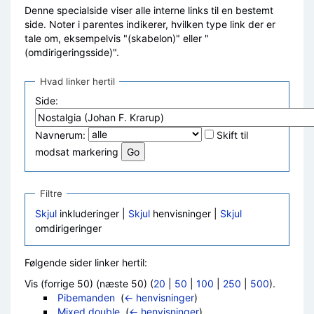
Denne specialside viser alle interne links til en bestemt
side. Noter i parentes indikerer, hvilken type link der er
tale om, eksempelvis "(skabelon)" eller "
(omdirigeringsside)".
Hvad linker hertil
Side:
Navnerum:
Skift til
modsat markering
Filtre
Skjul
inkluderinger |
Skjul
henvisninger |
Skjul
omdirigeringer
Følgende sider linker hertil:
Vis (forrige 50) (næste 50) (
20
|
50
|
100
|
250
|
500
).
Pibemanden
‎
(
← henvisninger
)
Mixed double
‎
(
← henvisninger
)