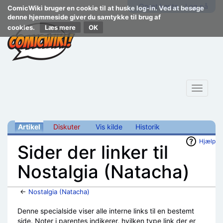
Opret konto
Log på
ComicWiki bruger en cookie til at huske log-in. Ved at besøge
denne hjemmeside giver du samtykke til brug af
cookies.
Læs mere
Toggle
navigat
Artikel
Diskuter
Vis kilde
Historik
Hjælp
Sider der linker til
Nostalgia (Natacha)
←
Nostalgia (Natacha)
Skift til:
navigering
,
søgning
Denne specialside viser alle interne links til en bestemt
side. Noter i parentes indikerer, hvilken type link der er