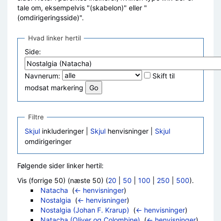
tale om, eksempelvis "(skabelon)" eller "
(omdirigeringsside)".
Hvad linker hertil
Side:
Navnerum:
Skift til
modsat markering
Filtre
Skjul
inkluderinger |
Skjul
henvisninger |
Skjul
omdirigeringer
Følgende sider linker hertil:
Vis (forrige 50) (næste 50) (
20
|
50
|
100
|
250
|
500
).
Natacha
‎
(
← henvisninger
)
Nostalgia
‎
(
← henvisninger
)
Nostalgia (Johan F. Krarup)
‎
(
← henvisninger
)
Natacha (Oliver og Colombine)
‎
(
← henvisninger
)