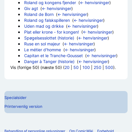
Roland og kongens fjender
‎
(
← henvisninger
)
Giv agt
‎
(
← henvisninger
)
Roland de Born
‎
(
← henvisninger
)
Roland og falskspilleren
‎
(
← henvisninger
)
Uden mad og drikke
‎
(
← henvisninger
)
Plat eller krone - for kongen!
‎
(
← henvisninger
)
Spøgelsesslottet (historie)
‎
(
← henvisninger
)
Ruse en sol majeur
‎
(
← henvisninger
)
Le métier d'homme
‎
(
← henvisninger
)
Capitan et le Tranche-Gousset
‎
(
← henvisninger
)
Danger à Tanger (historie)
‎
(
← henvisninger
)
Vis (forrige 50) (næste 50) (
20
|
50
|
100
|
250
|
500
).
Specialsider
Printervenlig version
Behandling af personlige oplysninger
Om ComicWiki
Forbehold