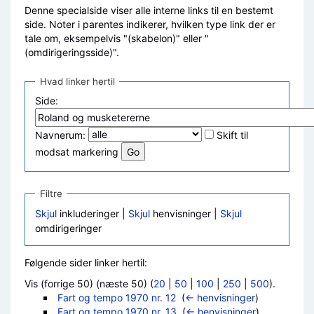
Denne specialside viser alle interne links til en bestemt
side. Noter i parentes indikerer, hvilken type link der er
tale om, eksempelvis "(skabelon)" eller "
(omdirigeringsside)".
Hvad linker hertil
Side:
Navnerum:
Skift til
modsat markering
Filtre
Skjul
inkluderinger |
Skjul
henvisninger |
Skjul
omdirigeringer
Følgende sider linker hertil:
Vis (forrige 50) (næste 50) (
20
|
50
|
100
|
250
|
500
).
Fart og tempo 1970 nr. 12
‎
(
← henvisninger
)
Fart og tempo 1970 nr. 13
‎
(
← henvisninger
)