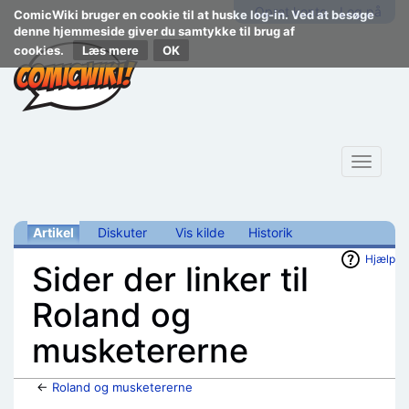
Opret konto
Log på
ComicWiki bruger en cookie til at huske log-in. Ved at besøge
denne hjemmeside giver du samtykke til brug af
cookies.
Læs mere
Toggle
navigat
Artikel
Diskuter
Vis kilde
Historik
Hjælp
Sider der linker til
Roland og
musketererne
←
Roland og musketererne
Skift til:
navigering
,
søgning