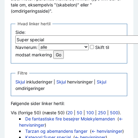
tale om, eksempelvis "(skabelon)" eller "
(omdirigeringsside)".
Hvad linker hertil
Side:
Navnerum:
Skift til
modsat markering
Filtre
Skjul
inkluderinger |
Skjul
henvisninger |
Skjul
omdirigeringer
Følgende sider linker hertil:
Vis (forrige 50) (næste 50) (
20
|
50
|
100
|
250
|
500
).
De fantastiske fire besejrer Molekylemanden
‎
(
←
henvisninger
)
Tarzan og abemandens fanger
‎
(
← henvisninger
)
Kategori:Super special
‎
(
← henvisninger
)