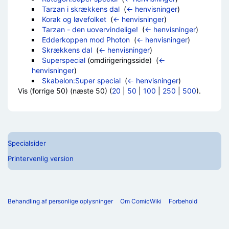
Tarzan i skrækkens dal
‎
(
← henvisninger
)
Korak og løvefolket
‎
(
← henvisninger
)
Tarzan - den uovervindelige!
‎
(
← henvisninger
)
Edderkoppen mod Photon
‎
(
← henvisninger
)
Skrækkens dal
‎
(
← henvisninger
)
Superspecial
(omdirigeringsside) ‎
(
←
henvisninger
)
Skabelon:Super special
‎
(
← henvisninger
)
Vis (forrige 50) (næste 50) (
20
|
50
|
100
|
250
|
500
).
Specialsider
Printervenlig version
Behandling af personlige oplysninger
Om ComicWiki
Forbehold