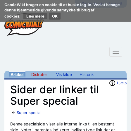
Opret konto
Log på
ComicWiki bruger en cookie til at huske log-in. Ved at besøge
denne hjemmeside giver du samtykke til brug af
cookies.
Læs mere
Toggle
navigat
Artikel
Diskuter
Vis kilde
Historik
Hjælp
Sider der linker til
Super special
←
Super special
Skift til:
navigering
,
søgning
Denne specialside viser alle interne links til en bestemt
side. Noter i parentes indikerer, hvilken type link der er