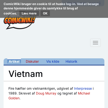
Opret konto
Log på
ComicWiki bruger en cookie til at huske log-in. Ved at besøge
denne hjemmeside giver du samtykke til brug af
cookies.
Læs mere
Toggle
navigat
Artikel
Diskuter
Vis kilde
Historik
Vietnam
Skift til:
navigering
,
søgning
Fire hæfter om vietnamkrigen, udgivet af
Interpresse
i
1989. Skrevet af
Doug Murray
og tegnet af
Michael
Golden
.