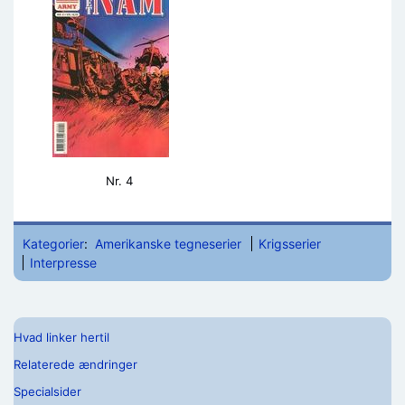
Nr. 4
Kategorier
:
Amerikanske tegneserier
Krigsserier
Interpresse
Hvad linker hertil
Relaterede ændringer
Specialsider