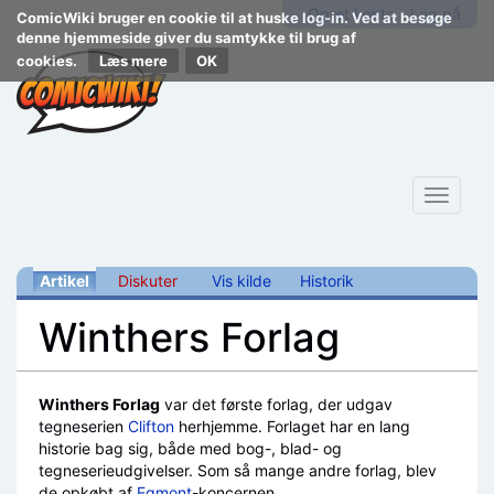
Opret konto
Log på
ComicWiki bruger en cookie til at huske log-in. Ved at besøge
denne hjemmeside giver du samtykke til brug af
cookies.
Læs mere
Toggle
navigat
Artikel
Diskuter
Vis kilde
Historik
Winthers Forlag
Skift til:
navigering
,
søgning
Winthers Forlag
var det første forlag, der udgav
tegneserien
Clifton
herhjemme. Forlaget har en lang
historie bag sig, både med bog-, blad- og
tegneserieudgivelser. Som så mange andre forlag, blev
de opkøbt af
Egmont
-koncernen.