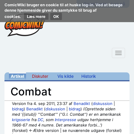
Opret konto
Log på
ComicWiki bruger en cookie til at huske log-in. Ved at besøge
denne hjemmeside giver du samtykke til brug af
cookies.
Læs mere
Toggle
navigat
Artikel
Diskuter
Vis kilde
Historik
Combat
Version fra 4. sep 2011, 23:37 af
Benadikt
(
diskussion
|
bidrag
)
Benadikt
(
diskussion
|
bidrag
)
(Oprettede siden
med '{{stub}} '''Combat''' (''G.I. Combat'') er en amerikansk
krigsserie
fra
DC
, som
Interpresse
udgav herhjemme i
1966-67 med 4 numre. Det amerikanske forbi…')
(forskel) ←Ældre version | se nuværende udgave (forskel)