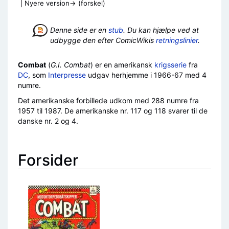
| Nyere version→ (forskel)
Skift til:
navigering
,
søgning
Denne side er en
stub
. Du kan hjælpe ved at
udbygge den efter ComicWikis
retningslinier
.
Combat
(
G.I. Combat
) er en amerikansk
krigsserie
fra
DC
, som
Interpresse
udgav herhjemme i 1966-67 med 4
numre.
Det amerikanske forbillede udkom med 288 numre fra
1957 til 1987. De amerikanske nr. 117 og 118 svarer til de
danske nr. 2 og 4.
Forsider