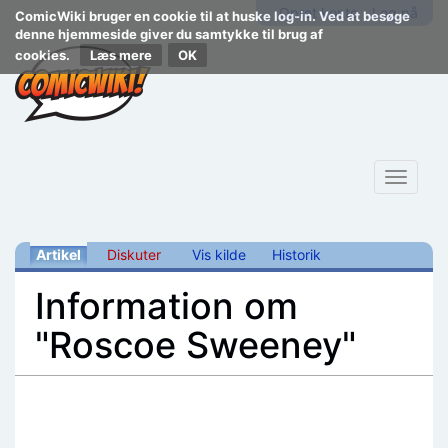
Opret konto
Log på
ComicWiki bruger en cookie til at huske log-in. Ved at besøge
denne hjemmeside giver du samtykke til brug af
cookies.
Læs mere
Toggle
navigat
Artikel
Diskuter
Vis kilde
Historik
Information om
"Roscoe Sweeney"
Skift til:
navigering
,
søgning