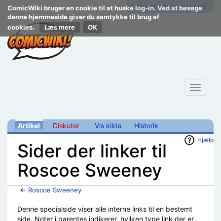
Opret konto
Log på
ComicWiki bruger en cookie til at huske log-in. Ved at besøge
denne hjemmeside giver du samtykke til brug af
cookies.
Læs mere
Toggle
navigat
Artikel
Diskuter
Vis kilde
Historik
Hjælp
Sider der linker til
Roscoe Sweeney
←
Roscoe Sweeney
Skift til:
navigering
,
søgning
Denne specialside viser alle interne links til en bestemt
side. Noter i parentes indikerer, hvilken type link der er