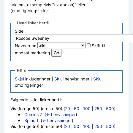
tale om, eksempelvis "(skabelon)" eller "
(omdirigeringsside)".
Hvad linker hertil
Side:
Navnerum:
Skift til
modsat markering
Filtre
Skjul
inkluderinger |
Skjul
henvisninger |
Skjul
omdirigeringer
Følgende sider linker hertil:
Vis (forrige 50) (næste 50) (
20
|
50
|
100
|
250
|
500
).
Comics 7
‎
(
← henvisninger
)
Spinoff
‎
(
← henvisninger
)
Vis (forrige 50) (næste 50) (
20
|
50
|
100
|
250
|
500
).