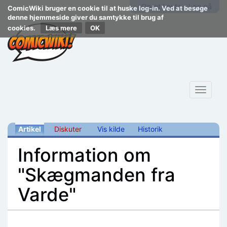
Opret konto
Log på
ComicWiki bruger en cookie til at huske log-in. Ved at besøge
denne hjemmeside giver du samtykke til brug af
cookies.
Læs mere
Toggle
navigat
Artikel
Diskuter
Vis kilde
Historik
Information om
"Skægmanden fra
Varde"
Skift til:
navigering
,
søgning