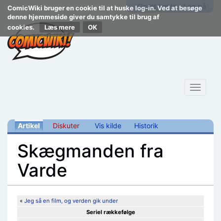
Opret konto
Log på
ComicWiki bruger en cookie til at huske log-in. Ved at besøge
denne hjemmeside giver du samtykke til brug af
cookies.
Læs mere
Toggle
navigat
Artikel
Diskuter
Vis kilde
Historik
Skægmanden fra
Varde
Skift til:
navigering
,
søgning
«
Jeg så en film, og verden gik under
Seriel rækkefølge