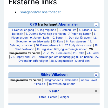
Eksterne links
Smagsprøver hos forlaget
676
fra forlaget
Aben maler
1. Der var engang
|
2. Tag mig med
|
3. Gateau Life
|
4. Lazarus
|
5.
Bordskik
|
6. Duerne flyver højt over byen
|
7. Pigen og katten
|
8.
Pibemanden
|
9. Jørgen Leth
|
10. Sorte
|
11. Den der får aben
|
12.
Skæbnen er en ådselæder
|
13. Date
|
14. Resistansen
|
15.
Selvtægtsmanden
|
16. Erkendelsens Art
|
17. Forlystelseshuset
|
18.
Clint Eastwood
|
19. Jeg så en film, og verden gik under
|
20.
Skægmanden fra Varde
|
21. Z
|
22. Flere dates
|
23. Pelle
|
24. Foder
|
25. Happy end
|
26. Fortællingen om dengang jeg fik en bamse
|
27.
Ordentlighedforpligter
|
28. Skægmanden i Skærsilden
Rikke Villadsen
Skægmanden fra Varde
|
Skægmanden i Skærsilden
|
Ind fra Havet
|
Et knald til
|
Tatovøren og klitoris
9 piger
Liftet
|
Hesten
|
3 piger