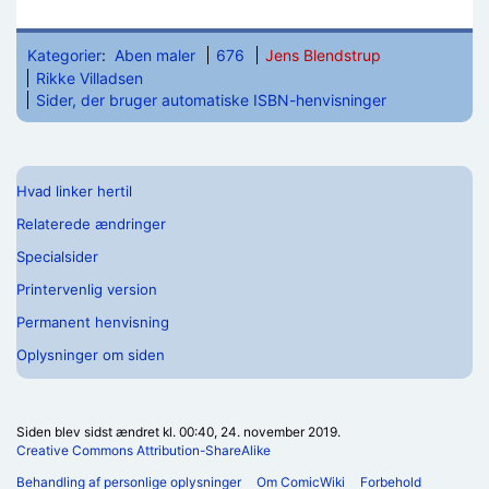
Kategorier
:
Aben maler
676
Jens Blendstrup
Rikke Villadsen
Sider, der bruger automatiske ISBN-henvisninger
Hvad linker hertil
Relaterede ændringer
Specialsider
Printervenlig version
Permanent henvisning
Oplysninger om siden
Siden blev sidst ændret kl. 00:40, 24. november 2019.
Creative Commons Attribution-ShareAlike
Behandling af personlige oplysninger
Om ComicWiki
Forbehold